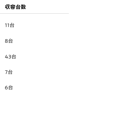
​収容台数
11台
8台
43台
7台
6台