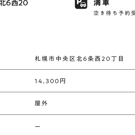
満車
北6西20
空き待ち予約
札幌市中央区北6条西20丁目
14,300円
屋外
ー