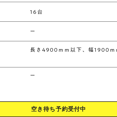
16台
ー
長さ4900ｍｍ以下、幅1900
ー
空き待ち予約受付中