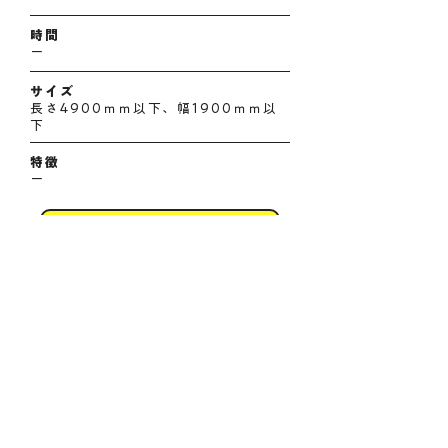
時間
ー
サイズ
長さ4900ｍｍ以下、幅1900ｍｍ以
下
特徴
ー
お電話にてお申し込み下さい。
tel:0115205560
​→中央区駐車場一覧へ戻る
株式会社カービス ネオ
〒064-0807 札幌市中央区南7条西4丁目422番地