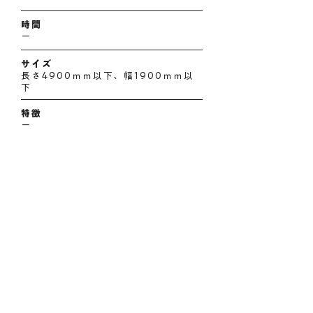
時間
ー
サイズ
長さ4900ｍｍ以下、幅1900ｍｍ以
下
特徴
ー
空き待ち予約をする
​→中央区駐車場一覧へ戻る
株式会社カービス ネオ
〒064-0807 札幌市中央区南7条西4丁目422番地
14 札幌74Lビル6階