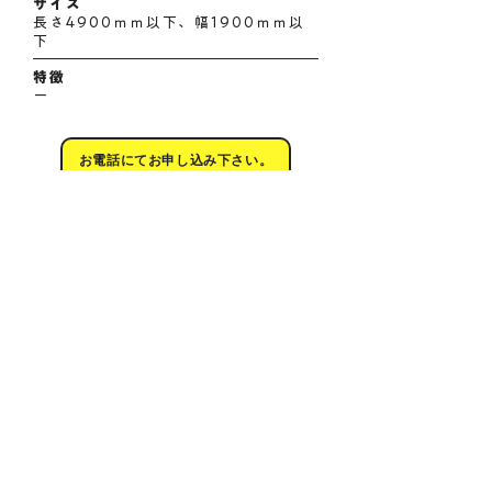
サイズ
長さ4900ｍｍ以下、幅1900ｍｍ以
下
特徴
ー
お電話にてお申し込み下さい。
tel:0115205560
​→南区駐車場一覧へ戻る
株式会社カービス ネオ
〒064-0807 札幌市中央区南7条西4丁目422番地
14 札幌74Lビル6階
TEL:
011-520-5560
FAX:
011-531-1601