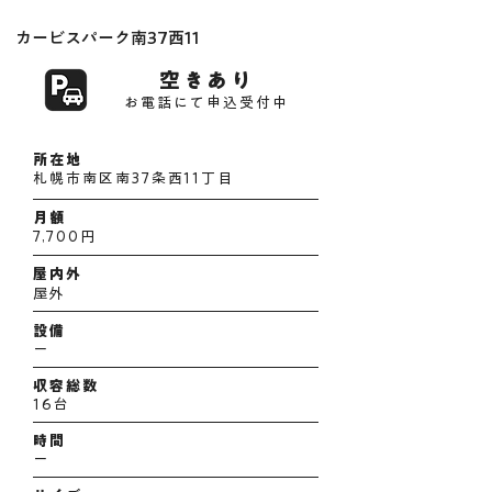
カービスパーク南37西11
空きあり
お電話にて申込受付中
所在地
札幌市南区南37条西11丁目
月額
7,700円
屋内外
屋外
設備
ー
収容総数
16台
時間
ー